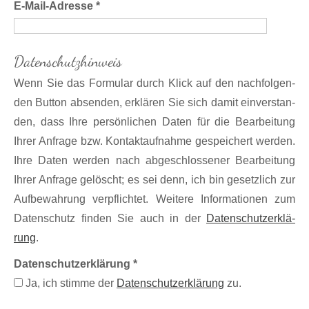
E-Mail-Adresse *
Datenschutzhinweis
Wenn Sie das For­mular durch Klick auf den nach­folgen­
den Button ab­sen­den, er­klären Sie sich damit ein­ver­stan­
den, dass Ihre per­sön­lichen Daten für die Be­ar­bei­tung
Ihrer An­frage bzw. Kon­takt­auf­nahme ge­spei­chert wer­den.
Ihre Daten werden nach ab­ge­schlosse­ner Be­ar­bei­tung
Ihrer An­frage ge­löscht; es sei denn, ich bin ge­setz­lich zur
Auf­be­wahrung ver­pflich­tet. Wei­tere In­for­matio­nen zum
Daten­schutz finden Sie auch in der
Daten­schutz­er­klä­
rung
.
Datenschutzerklärung *
Ja, ich stimme der
Daten­schutz­erklärung
zu.