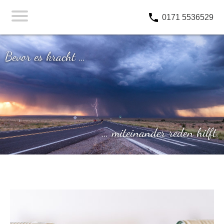
0171 5536529
Bevor es kracht …
… miteinander reden hilft.